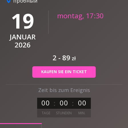
пробный
19
montag, 17:30
JANUAR
2026
2 - 89
zł
KAUFEN SIE EIN TICKET
Zeit bis zum Ereignis
0
0
0
0
0
0
TAGE
STUNDEN
MIN.