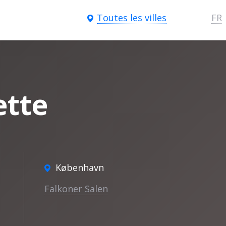
Toutes les villes
FR
ette
København
Falkoner Salen