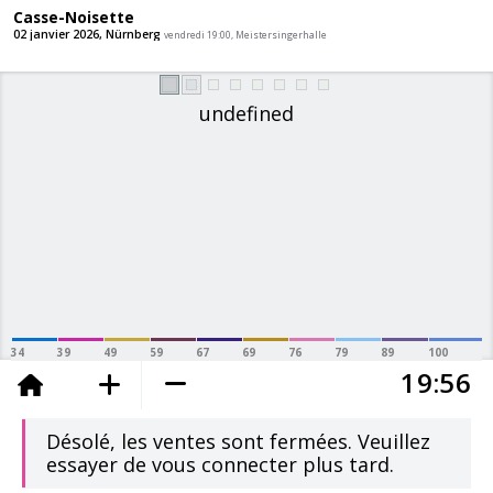
Casse-Noisette
02 janvier 2026, Nürnberg
vendredi 19:00, Meistersingerhal
undefined
34
39
49
59
67
69
76
79
89
100
1
9
5
6
ajouté au panier
Désolé, les ventes sont fermées. Veuillez
essayer de vous connecter plus tard.