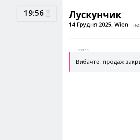
1
9
5
Лускунчик
6
14 Грудня 2025, Wien
Неді
Сектор
Вибачте, продаж закри